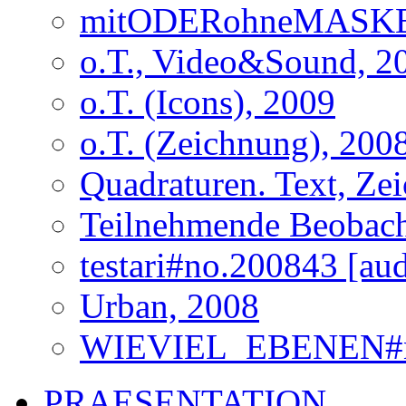
mitODERohneMASKE#n
o.T., Video&Sound, 2
o.T. (Icons), 2009
o.T. (Zeichnung), 200
Quadraturen. Text, Z
Teilnehmende Beobach
testari#no.200843 [au
Urban, 2008
WIEVIEL_EBENEN#no.
PRAESENTATION