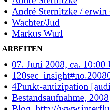
André Sternitzke
André Sternitzke / erwi
Wachter/Jud
Markus Wurl
ARBEITEN
07. Juni 2008, ca. 10:00
120sec_insight#no.20080
4Punkt-antizipation [aud
Bestandsaufnahme, 2008
Blog, http://www.interfl