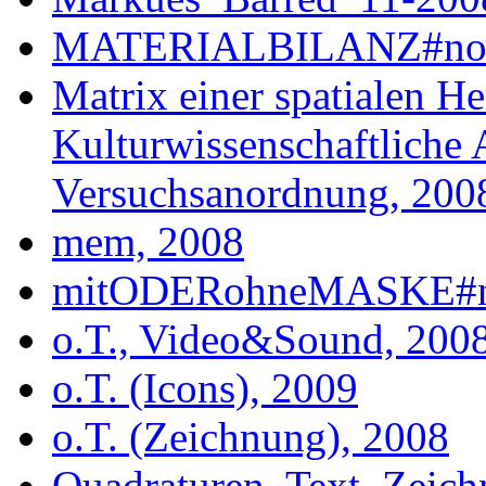
MATERIALBILANZ#no.2
Matrix einer spatialen H
Kulturwissenschaftliche
Versuchsanordnung, 200
mem, 2008
mitODERohneMASKE#no.
o.T., Video&Sound, 200
o.T. (Icons), 2009
o.T. (Zeichnung), 2008
Quadraturen. Text, Zeic